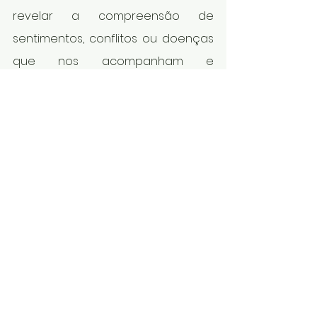
revelar a compreensão de 
sentimentos, conflitos ou doenças 
que nos acompanham e 
aparentam não ter explicação ou 
mesmo uma solução. Faça uma 
pesquisa pela história da sua 
família, entenda que qualidade 
seus antepassados lhes 
transmitiram, quais suas crenças, 
suas doenças, quais suas origens, 
porque imigraram, quais outros 
fatos são significativos. Saber 
dessa história é compreender a 
sua origem e, assim, honrar 