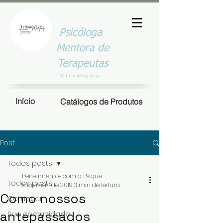
Psicóloga
Mentora de
Terapeutas
Tel:
(51) 98039.92.54
Início
Catálogos de Produtos
Post
Todos posts
Pensamentos com a Psique
Todos posts
5 de mar. de 2019
3 min de leitura
Como nossos
Começar
antepassados
Sua comunidade