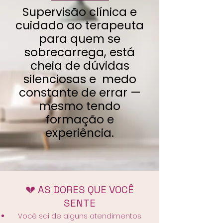
Supervisão clínica e
cuidado ao terapeuta
para quem se
sobrecarrega, está
cheia de dúvidas
silenciosas e medo
constante de errar —
mesmo tendo
formação e
experiência.
💔 AS DORES QUE VOCÊ
SENTE
Você sai de alguns atendimentos