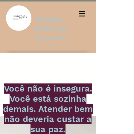
Psicóloga
Mentora de
Terapeutas
Tel:
(51) 98039.92.54
Início
Catálogos de Produtos
Você não é insegura.
Você está sozinha
demais. Atender bem
não deveria custar a
sua paz.