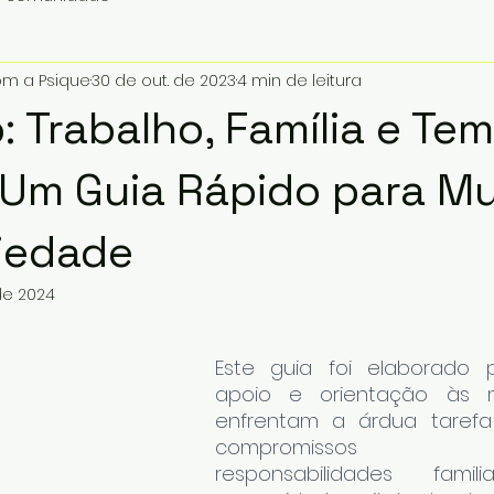
m a Psique
30 de out. de 2023
4 min de leitura
o: Trabalho, Família e Te
- Um Guia Rápido para M
iedade
de 2024
Este guia foi elaborado p
apoio e orientação às m
enfrentam a árdua tarefa d
compromissos profi
responsabilidades fami