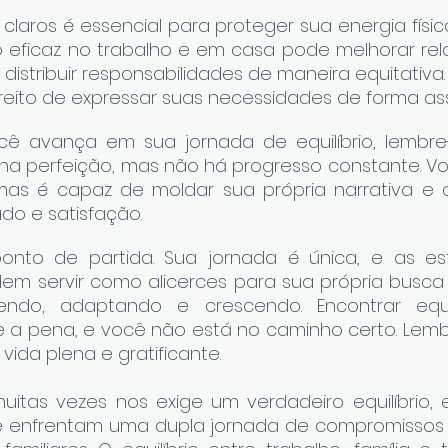
 claros é essencial para proteger sua energia físic
ficaz no trabalho e em casa pode melhorar rela
e distribuir responsabilidades de maneira equitativa
eito de expressar suas necessidades de forma ass
ê avança em sua jornada de equilíbrio, lembre
na perfeição, mas não há progresso constante. V
 mas é capaz de moldar sua própria narrativa e c
ado e satisfação.
nto de partida. Sua jornada é única, e as estr
 servir como alicerces para sua própria busca pel
endo, adaptando e crescendo. Encontrar equi
e a pena, e você não está no caminho certo. Lemb
da plena e gratificante.
itas vezes nos exige um verdadeiro equilíbrio, 
 enfrentam uma dupla jornada de compromissos pr