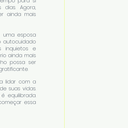
 tempo para si 
ias. Agora, 
r ainda mais 
, uma esposa 
 autocuidado 
inquietos e 
io ainda mais 
ho possa ser 
ratificante.
 lidar com a 
e suas vidas. 
 equilibrada. 
começar essa 