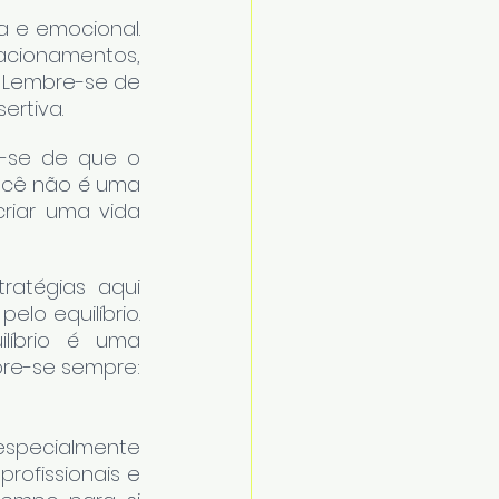
a e emocional. 
cionamentos, 
. Lembre-se de 
ertiva.
-se de que o 
ocê não é uma 
riar uma vida 
atégias aqui 
o equilíbrio. 
líbrio é uma 
re-se sempre: 
especialmente 
ofissionais e 