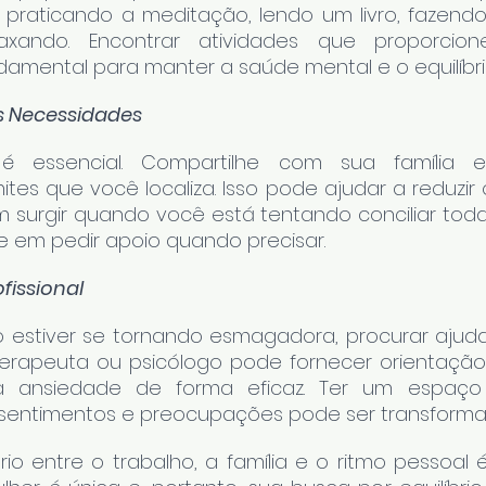
 praticando a meditação, lendo um livro, fazendo 
laxando. Encontrar atividades que proporcio
damental para manter a saúde mental e o equilíbri
s Necessidades
 essencial. Compartilhe com sua família e
ites que você localiza. Isso pode ajudar a reduzir 
surgir quando você está tentando conciliar toda
te em pedir apoio quando precisar.
fissional
estiver se tornando esmagadora, procurar ajuda p
erapeuta ou psicólogo pode fornecer orientação 
a ansiedade de forma eficaz. Ter um espaço 
 sentimentos e preocupações pode ser transforma
brio entre o trabalho, a família e o ritmo pessoal