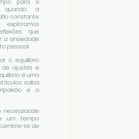
mpo para si 
e quando a 
io constante. 
exploramos 
eflexões que 
 a ansiedade 
o pessoal.
 o equilíbrio 
de ajustes e 
ilíbrio é uma 
áculos, saiba 
mpaixão e a 
a necessidade 
ve um tempo 
 Lembre-se de 