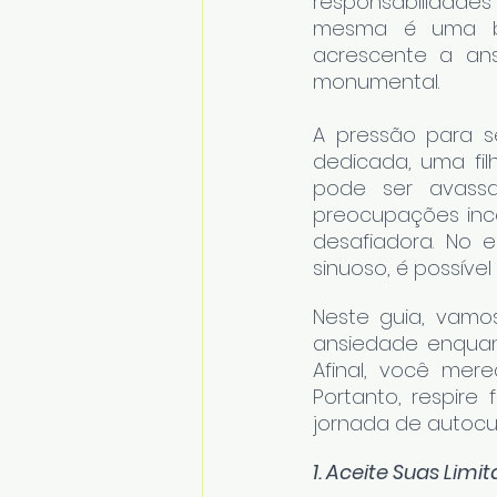
responsabilidades 
mesma é uma bus
acrescente a ans
monumental.
A pressão para s
dedicada, uma fil
pode ser avassa
preocupações ince
desafiadora. No 
sinuoso, é possível
Neste guia, vamos
ansiedade enquant
Afinal, você mere
Portanto, respir
jornada de autocui
1. Aceite Suas Limi