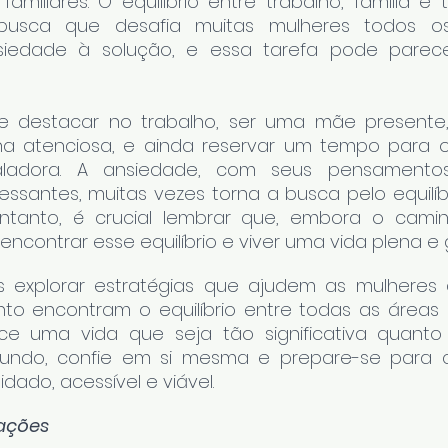
familiares. O equilíbrio entre trabalho, família e
ca que desafia muitas mulheres todos os d
iedade à solução, e essa tarefa pode parece
e destacar no trabalho, ser uma mãe presente
ha atenciosa, e ainda reservar um tempo para o
ladora. A ansiedade, com seus pensamentos 
ssantes, muitas vezes torna a busca pelo equilíbr
entanto, é crucial lembrar que, embora o camin
 encontrar esse equilíbrio e viver uma vida plena e g
 explorar estratégias que ajudem as mulheres a
o encontram o equilíbrio entre todas as áreas d
ce uma vida que seja tão significativa quanto é
e fundo, confie em si mesma e prepare-se para 
dado, acessível e viável.
tações