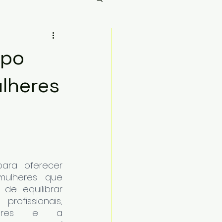
mpo
ulheres
ara oferecer 
ulheres que 
e equilibrar 
ssionais, 
liares e a 