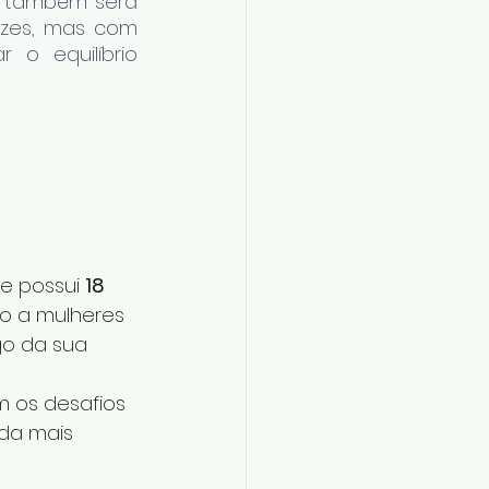
o também será 
zes, mas com 
 o equilíbrio 
!
e possui 
18 
o a mulheres 
o da sua 
 os desafios 
da mais 